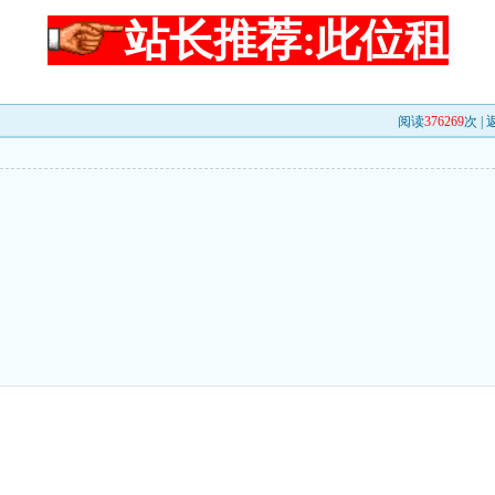
站长推荐:此位租
阅读
376269
次 |