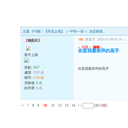
主题 : 074期：【学无止境】（<平特一肖>）决定财富、
9楼
发表于: 2026-07-08 01:54
---
【
艳阳天
】
u
回复
u
编辑
u
你是我最崇拜的高手
新手上路
发帖:
1817
你是我最崇拜的高手
威望:
7157 点
铜币:
2156 枚
贡献值:
0 点
好评度:
0 点
<<
7
8
9
10
11
12
13
14
>>
[共
14
页]