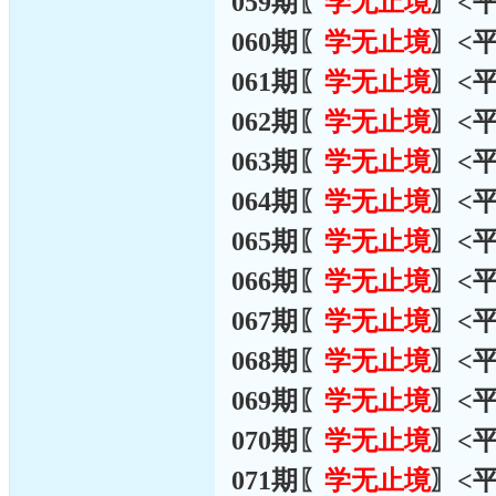
059期〖
学无止境
〗<
060期〖
学无止境
〗<
061期〖
学无止境
〗<
062期〖
学无止境
〗<
063期〖
学无止境
〗<
064期〖
学无止境
〗<
065期〖
学无止境
〗<
066期〖
学无止境
〗<
067期〖
学无止境
〗<
068期〖
学无止境
〗<
069期〖
学无止境
〗<
070期〖
学无止境
〗<
071期〖
学无止境
〗<