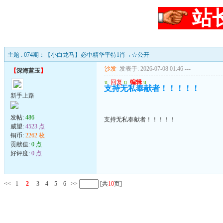
站
主题 : 074期：【小白龙马】必中精华平特1肖→☆公开
沙发
发表于: 2026-07-08 01:46
---
【
深海蓝玉
】
u
回复
u
编辑
u
支持无私奉献者！！！！！
新手上路
发帖:
486
支持无私奉献者！！！！！
威望:
4523 点
铜币:
2262 枚
贡献值:
0 点
好评度:
0 点
<<
1
2
3
4
5
6
>>
[共
10
页]