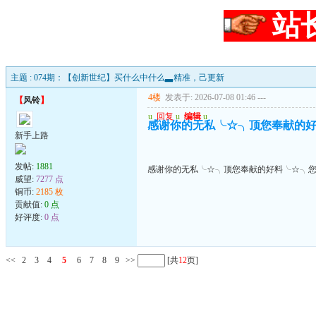
站
主题 : 074期：【创新世纪】买什么中什么▃精准，己更新
4楼
发表于: 2026-07-08 01:46
---
【
风铃
】
u
回复
u
编辑
u
感谢你的无私╰☆╮顶您奉献的
新手上路
发帖:
1881
感谢你的无私╰☆╮顶您奉献的好料╰☆╮
威望:
7277 点
铜币:
2185 枚
贡献值:
0 点
好评度:
0 点
<<
2
3
4
5
6
7
8
9
>>
[共
12
页]