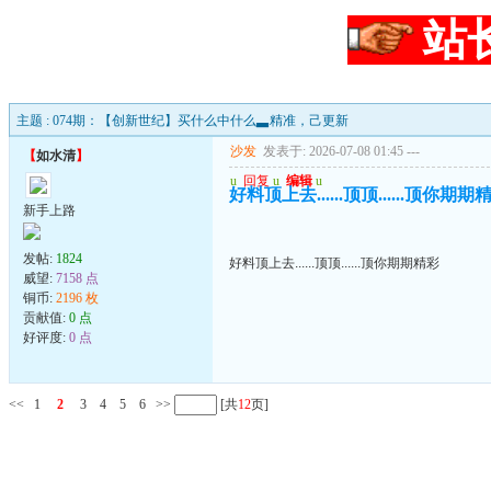
站
主题 : 074期：【创新世纪】买什么中什么▃精准，己更新
沙发
发表于: 2026-07-08 01:45
---
【
如水清
】
u
回复
u
编辑
u
好料顶上去......顶顶......顶你期期
新手上路
发帖:
1824
好料顶上去......顶顶......顶你期期精彩
威望:
7158 点
铜币:
2196 枚
贡献值:
0 点
好评度:
0 点
<<
1
2
3
4
5
6
>>
[共
12
页]