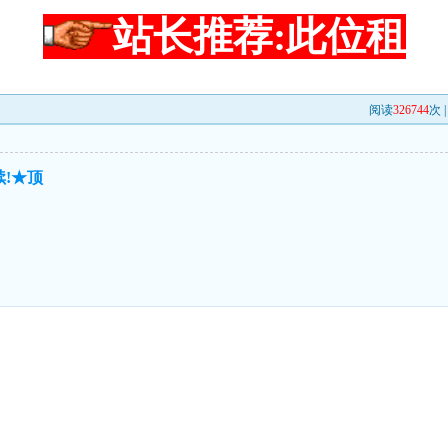
站长推荐:此位租
阅读
326744
次 
!★顶