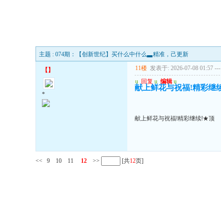
主题 : 074期：【创新世纪】买什么中什么▃精准，己更新
11楼
发表于: 2026-07-08 01:57
---
【
】
u
回复
u
编辑
u
献上鲜花与祝福!精彩继续
*
献上鲜花与祝福!精彩继续!★顶
<<
9
10
11
12
>>
[共
12
页]