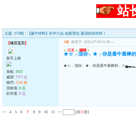
站
主题 : 074期：【蒙牛特料】科学六合-创新理念-最强的四肖料！
6楼
发表于: 2026-07-08 01:48
---
【
绿豆宝贝
】
u
回复
u
编辑
u
★☆╭顶你╮★╭你是最牛最棒的
新手上路
★☆╭顶你╮★╭你是最牛最棒的╮☆▄▃▂
发帖:
1921
威望:
7375 点
铜币:
2246 枚
贡献值:
0 点
好评度:
0 点
<<
4
5
6
7
8
9
10
11
>>
[共
15
页]