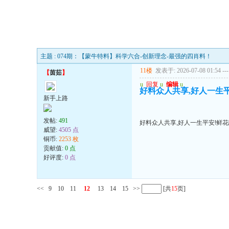
主题 : 074期：【蒙牛特料】科学六合-创新理念-最强的四肖料！
11楼
发表于: 2026-07-08 01:54
---
【
茵茹
】
u
回复
u
编辑
u
好料众人共享,好人一生
新手上路
发帖:
491
好料众人共享,好人一生平安!鲜
威望:
4505 点
铜币:
2253 枚
贡献值:
0 点
好评度:
0 点
<<
9
10
11
12
13
14
15
>>
[共
15
页]