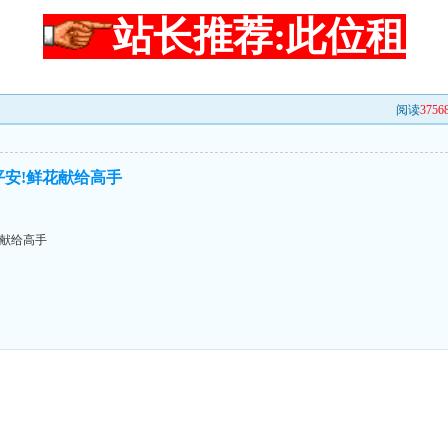
站长推荐:此位租
阅读
3756
平安!鲜花献给高手
花献给高手