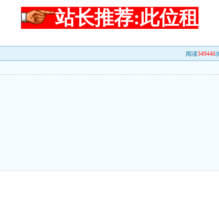
站长推荐:此位租
阅读
349446
次