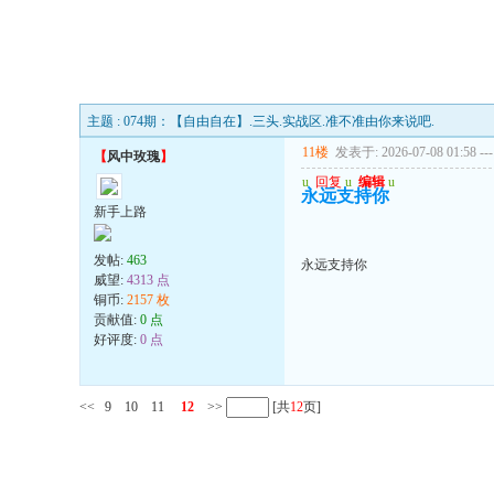
主题 : 074期：【自由自在】.三头.实战区.准不准由你来说吧.
11楼
发表于: 2026-07-08 01:58
---
【
风中玫瑰
】
u
回复
u
编辑
u
永远支持你
新手上路
发帖:
463
永远支持你
威望:
4313 点
铜币:
2157 枚
贡献值:
0 点
好评度:
0 点
<<
9
10
11
12
>>
[共
12
页]