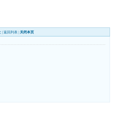
 |
返回列表
|
关闭本页