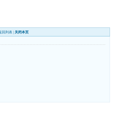
返回列表
|
关闭本页