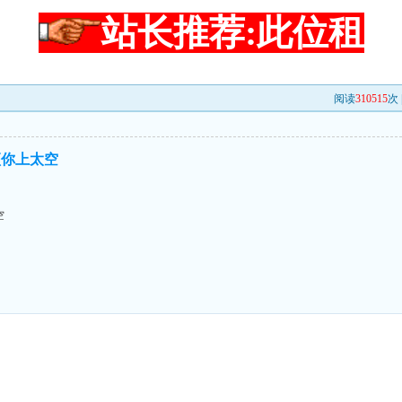
站长推荐:此位租
阅读
310515
次 
顶你上太空
空