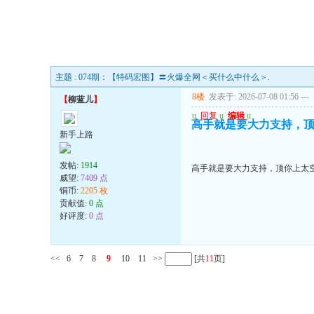
主题 : 074期：【特码宏图】〓火爆全网＜买什么中什么＞.
8楼
发表于: 2026-07-08 01:56
---
【
柳蓝儿
】
u
回复
u
编辑
u
高手就是要大力支持，
新手上路
发帖:
1914
高手就是要大力支持，顶你上太
威望:
7409 点
铜币:
2205 枚
贡献值:
0 点
好评度:
0 点
<<
6
7
8
9
10
11
>>
[共
11
页]