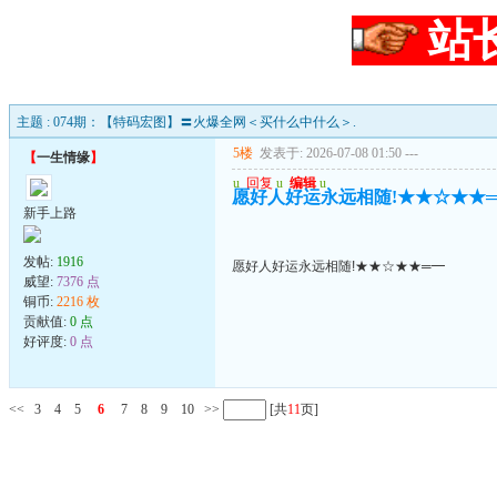
站
主题 : 074期：【特码宏图】〓火爆全网＜买什么中什么＞.
5楼
发表于: 2026-07-08 01:50
---
【
一生情缘
】
u
回复
u
编辑
u
愿好人好运永远相随!★★☆★★
新手上路
发帖:
1916
愿好人好运永远相随!★★☆★★═━
威望:
7376 点
铜币:
2216 枚
贡献值:
0 点
好评度:
0 点
<<
3
4
5
6
7
8
9
10
>>
[共
11
页]