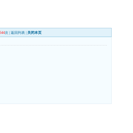
544
次 |
返回列表
|
关闭本页