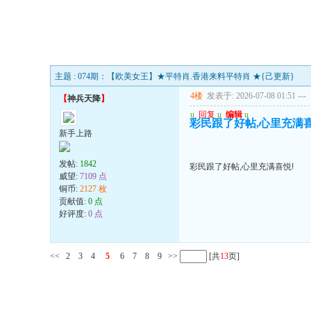
主题 : 074期：【欧美女王】★平特肖.香港来料平特肖 ★{己更新}
4楼
发表于: 2026-07-08 01:51
---
【
神兵天降
】
u
回复
u
编辑
u
彩民跟了好帖,心里充满喜
新手上路
发帖:
1842
彩民跟了好帖,心里充满喜悦!
威望:
7109 点
铜币:
2127 枚
贡献值:
0 点
好评度:
0 点
<<
2
3
4
5
6
7
8
9
>>
[共
13
页]