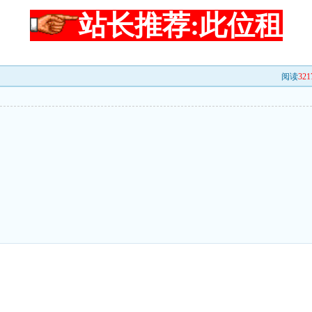
站长推荐:此位租
阅读
321