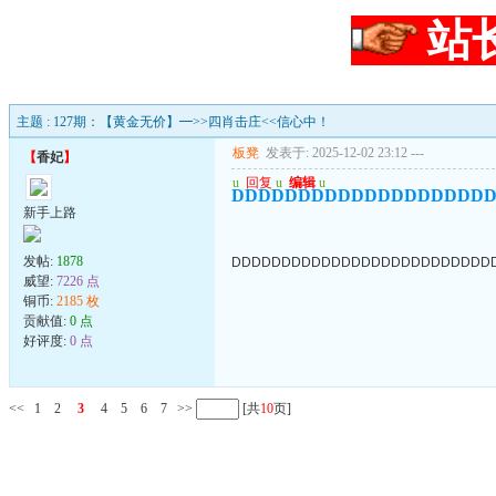
站
主题 : 127期：【黄金无价】━>>四肖击庄<<信心中！
板凳
发表于: 2025-12-02 23:12
---
【
香妃
】
u
回复
u
编辑
u
DDDDDDDDDDDDDDDDDDD
新手上路
发帖:
1878
DDDDDDDDDDDDDDDDDDDDDDDDDD
威望:
7226 点
铜币:
2185 枚
贡献值:
0 点
好评度:
0 点
<<
1
2
3
4
5
6
7
>>
[共
10
页]