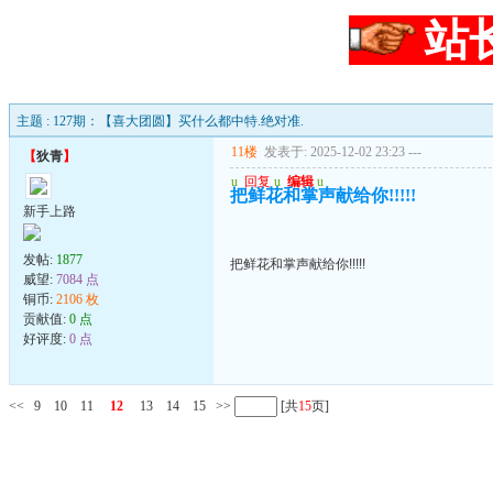
站
主题 : 127期：【喜大团圆】买什么都中特.绝对准.
11楼
发表于: 2025-12-02 23:23
---
【
狄青
】
u
回复
u
编辑
u
把鲜花和掌声献给你!!!!!
新手上路
发帖:
1877
把鲜花和掌声献给你!!!!!
威望:
7084 点
铜币:
2106 枚
贡献值:
0 点
好评度:
0 点
<<
9
10
11
12
13
14
15
>>
[共
15
页]