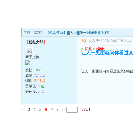
主题 : 127期：【似水年华】▓大小▓第一时间更新上料!
5楼
发表于: 2025-12-02 23:21
---
【
粉红女郎
】
u
回复
u
编辑
u
让人一见面就问你看过
新手上路
发帖:
1860
让人一见面就问你看过某某好帖
威望:
7243 点
铜币:
2191 枚
贡献值:
0 点
好评度:
0 点
<<
3
4
5
6
7
8
>>
[共
8
页]