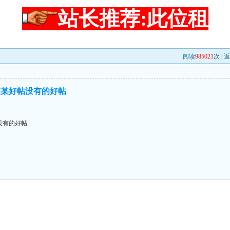
站长推荐:此位租
阅读
985021
次 |
返
某某好帖没有的好帖
没有的好帖