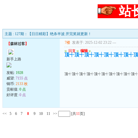
站
主题 : 127期：【日日精彩】绝杀半波.开完奖就更新！
7楼
发表于: 2025-12-02 23:22
---
【
森林过客
】
u
回复
u
编辑
u
顶┽顶┽顶┽顶┽顶┽顶┽顶┽
新手上路
发帖:
1928
顶┽顶┽顶┽顶┽顶┽顶┽顶┽顶┽顶┽顶
威望:
7155 点
铜币:
2133 枚
贡献值:
0 点
好评度:
0 点
<<
5
6
7
8
9
10
11
>>
[共
11
页]