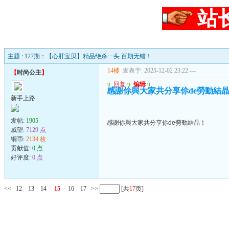
站
主题 : 127期：【心肝宝贝】精品绝杀一头.百期无错！
14楼
发表于: 2025-12-02 23:22
---
【
时尚公主
】
u
回复
u
编辑
u
感謝伱與大家共分享伱de勞動結
新手上路
发帖:
1905
感謝伱與大家共分享伱de勞動結晶！
威望:
7129 点
铜币:
2134 枚
贡献值:
0 点
好评度:
0 点
<<
12
13
14
15
16
17
>>
[共
17
页]