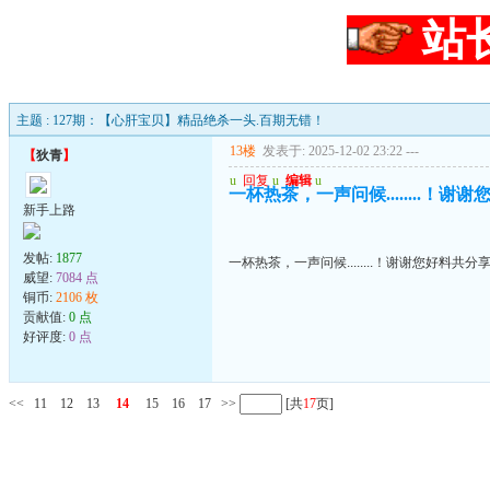
站
主题 : 127期：【心肝宝贝】精品绝杀一头.百期无错！
13楼
发表于: 2025-12-02 23:22
---
【
狄青
】
u
回复
u
编辑
u
一杯热茶，一声问候........！谢
新手上路
发帖:
1877
一杯热茶，一声问候........！谢谢您好料共分
威望:
7084 点
铜币:
2106 枚
贡献值:
0 点
好评度:
0 点
<<
11
12
13
14
15
16
17
>>
[共
17
页]