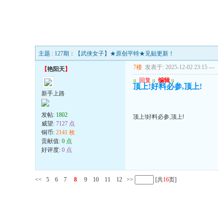
主题 : 127期：【武侠女子】★原创平特★见贴更新！
7楼
发表于: 2025-12-02 23:15
---
【
艳阳天
】
u
回复
u
编辑
u
顶上!好料必参,顶上!
新手上路
发帖:
1802
顶上!好料必参,顶上!
威望:
7127 点
铜币:
2141 枚
贡献值:
0 点
好评度:
0 点
<<
5
6
7
8
9
10
11
12
>>
[共
16
页]