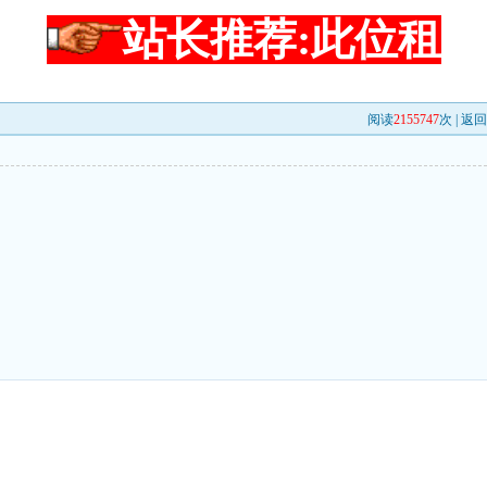
站长推荐:此位租
阅读
2155747
次 |
返回