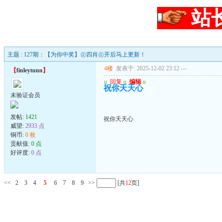
站
主题 : 127期：【为你中奖】㊣四肖㊣开后马上更新！
4楼
发表于: 2025-12-02 23:12
---
【
finleytunn
】
u
回复
u
编辑
u
祝你天天心
未验证会员
发帖:
1421
祝你天天心
威望:
2933 点
铜币:
0 枚
贡献值:
0 点
好评度:
0 点
<<
2
3
4
5
6
7
8
9
>>
[共
12
页]