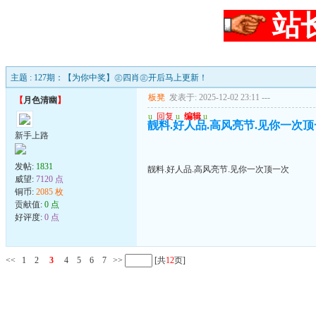
站
主题 : 127期：【为你中奖】㊣四肖㊣开后马上更新！
板凳
发表于: 2025-12-02 23:11
---
【
月色清幽
】
u
回复
u
编辑
u
靓料.好人品.高风亮节.见你一次
新手上路
发帖:
1831
靓料.好人品.高风亮节.见你一次顶一次
威望:
7120 点
铜币:
2085 枚
贡献值:
0 点
好评度:
0 点
<<
1
2
3
4
5
6
7
>>
[共
12
页]