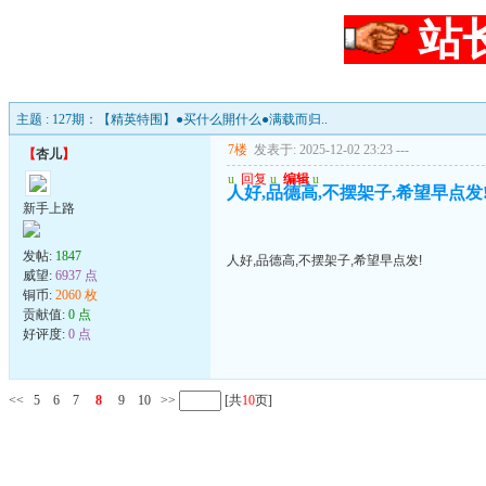
站
主题 : 127期：【精英特围】●买什么開什么●满载而归..
7楼
发表于: 2025-12-02 23:23
---
【
杏儿
】
u
回复
u
编辑
u
人好,品德高,不摆架子,希望早点发
新手上路
发帖:
1847
人好,品德高,不摆架子,希望早点发!
威望:
6937 点
铜币:
2060 枚
贡献值:
0 点
好评度:
0 点
<<
5
6
7
8
9
10
>>
[共
10
页]