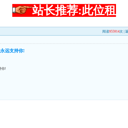
站长推荐:此位租
阅读
955914
次 |
永远支持你!
你!