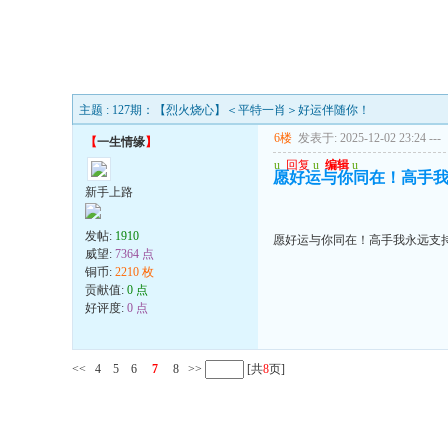
主题 : 127期：【烈火烧心】＜平特一肖＞好运伴随你！
6楼
发表于: 2025-12-02 23:24
---
【
一生情缘
】
u
回复
u
编辑
u
愿好运与你同在！高手我
新手上路
发帖:
1910
愿好运与你同在！高手我永远支持
威望:
7364 点
铜币:
2210 枚
贡献值:
0 点
好评度:
0 点
<<
4
5
6
7
8
>>
[共
8
页]