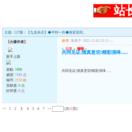
站
主题 : 127期：【九龙杀庄】◆平特一肖◆致富彩民。
板凳
发表于: 2025-12-02 23:13
---
【
火爆作者
】
u
回复
u
编辑
u
共同见证,情真意切!精彩演绎......
新手上路
发帖:
1890
共同见证,情真意切!精彩演绎......
威望:
7105 点
铜币:
2133 枚
贡献值:
0 点
好评度:
0 点
<<
1
2
3
4
5
6
7
>>
[共
11
页]