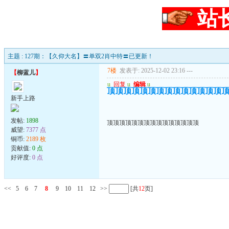
站
主题 : 127期：【久仰大名】〓单双2肖中特〓已更新！
7楼
发表于: 2025-12-02 23:16
---
【
柳蓝儿
】
u
回复
u
编辑
u
顶顶顶顶顶顶顶顶顶顶顶顶顶顶
新手上路
发帖:
1898
顶顶顶顶顶顶顶顶顶顶顶顶顶顶顶
威望:
7377 点
铜币:
2189 枚
贡献值:
0 点
好评度:
0 点
<<
5
6
7
8
9
10
11
12
>>
[共
12
页]