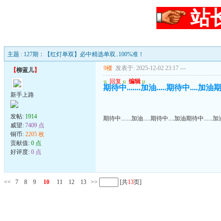
站
主题 : 127期：【红灯单双】必中精选单双..100%准！
9楼
发表于: 2025-12-02 23:17
---
【
柳蓝儿
】
u
回复
u
编辑
u
期待中.......加油.....期待中....加油期待
新手上路
发帖:
1914
期待中.......加油.....期待中....加油期待中......加油.
威望:
7409 点
铜币:
2205 枚
贡献值:
0 点
好评度:
0 点
<<
7
8
9
10
11
12
13
>>
[共
13
页]