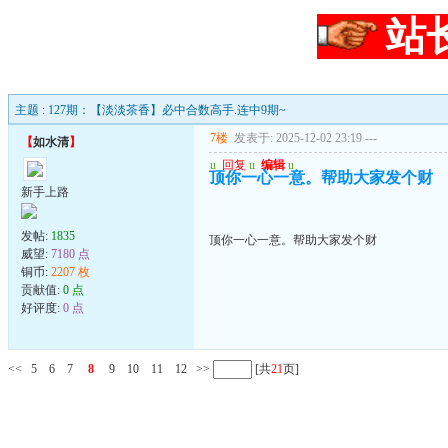
站
主题 : 127期：【淡淡茶香】必中合数高手.连中9期~
7楼
发表于: 2025-12-02 23:19
---
【
如水清
】
u
回复
u
编辑
u
顶你一心一意。帮助大家发个财
新手上路
发帖:
1835
顶你一心一意。帮助大家发个财
威望:
7180 点
铜币:
2207 枚
贡献值:
0 点
好评度:
0 点
<<
5
6
7
8
9
10
11
12
>>
[共
21
页]