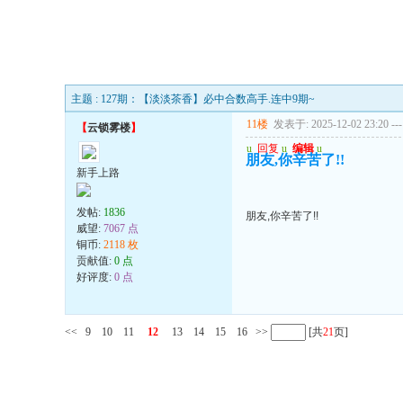
主题 : 127期：【淡淡茶香】必中合数高手.连中9期~
11楼
发表于: 2025-12-02 23:20
---
【
云锁雾楼
】
u
回复
u
编辑
u
朋友,你辛苦了!!
新手上路
发帖:
1836
朋友,你辛苦了!!
威望:
7067 点
铜币:
2118 枚
贡献值:
0 点
好评度:
0 点
<<
9
10
11
12
13
14
15
16
>>
[共
21
页]