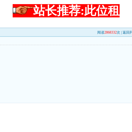
站长推荐:此位租
阅读
2868332
次 |
返回