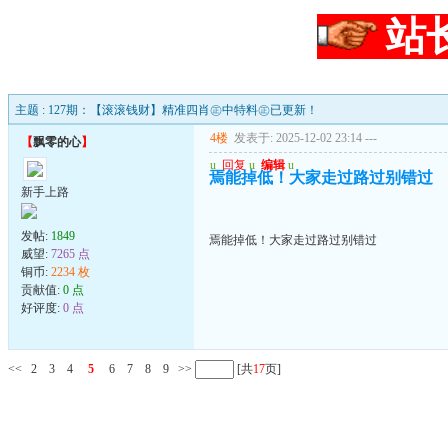
站
主题 : 127期：【滚滚钱财】精准四肖㊣中特料㊣已更新！
4楼
发表于: 2025-12-02 23:14
---
【
飘零的心
】
u
回复
u
编辑
u
焉能掉低！大家走过路过别错过
新手上路
发帖:
1849
焉能掉低！大家走过路过别错过
威望:
7265 点
铜币:
2234 枚
贡献值:
0 点
好评度:
0 点
<<
2
3
4
5
6
7
8
9
>>
[共
17
页]