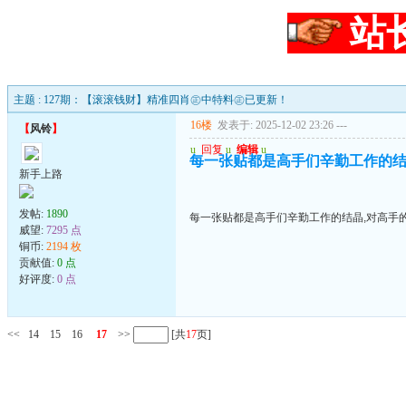
站
主题 : 127期：【滚滚钱财】精准四肖㊣中特料㊣已更新！
16楼
发表于: 2025-12-02 23:26
---
【
风铃
】
u
回复
u
编辑
u
每一张贴都是高手们辛勤工作的结
新手上路
发帖:
1890
每一张贴都是高手们辛勤工作的结晶,对高手
威望:
7295 点
铜币:
2194 枚
贡献值:
0 点
好评度:
0 点
<<
14
15
16
17
>>
[共
17
页]