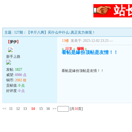
站
主题 : 127期：【半斤八两】买什么中什么↓真正实力体现！
13楼
发表于: 2025-12-02 23:23
---
【
梦伊
】
u
回复
u
编辑
u
看帖是緣份顶帖是友情！！
新手上路
发帖:
1827
看帖是緣份顶帖是友情！！
威望:
6986 点
铜币:
2082 枚
贡献值:
0 点
好评度:
0 点
<<
11
12
13
14
15
16
>>
[共
16
页]