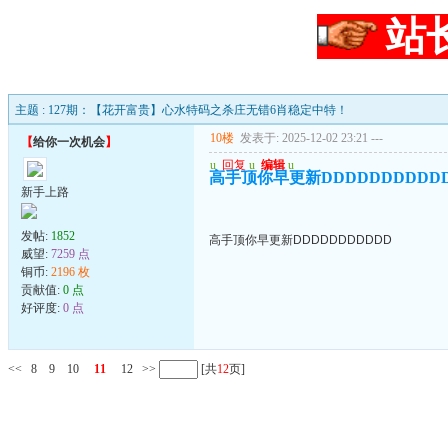
站
主题 : 127期：【花开富贵】心水特码之杀庄无错6肖稳定中特！
10楼
发表于: 2025-12-02 23:21
---
【
给你一次机会
】
u
回复
u
编辑
u
高手顶你早更新DDDDDDDDDD
新手上路
发帖:
1852
高手顶你早更新DDDDDDDDDDD
威望:
7259 点
铜币:
2196 枚
贡献值:
0 点
好评度:
0 点
<<
8
9
10
11
12
>>
[共
12
页]