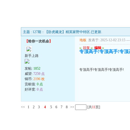
主题 : 127期：【卧虎藏龙】精英家野中特区.已更新.
地板
发表于: 2025-12-02 23:15
---
【
给你一次机会
】
u
回复
u
编辑
u
专顶高手!专顶高手!专顶
新手上路
发帖:
1852
专顶高手!专顶高手!专顶高手!
威望:
7259 点
铜币:
2196 枚
贡献值:
0 点
好评度:
0 点
<<
1
2
3
4
5
6
7
8
>>
[共
11
页]