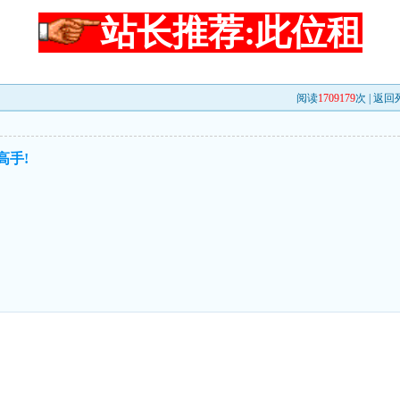
站长推荐:此位租
阅读
1709179
次 |
返回
高手!