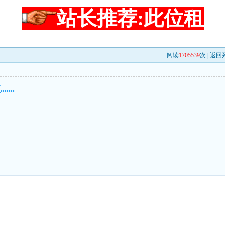
站长推荐:此位租
阅读
1705539
次 |
返回
....