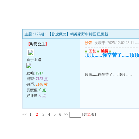
主题 : 127期：【卧虎藏龙】精英家野中特区.已更新.
沙发
发表于: 2025-12-02 23:11
---
【
时尚公主
】
u
回复
u
编辑
u
顶顶......你辛苦了......顶顶...
新手上路
发帖:
1917
顶顶......你辛苦了......顶顶.......
威望:
7153 点
铜币:
2146 枚
贡献值:
0 点
好评度:
0 点
<<
1
2
3
4
5
6
>>
[共
11
页]