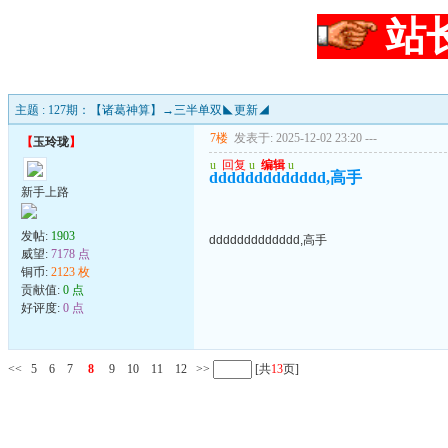
站
主题 : 127期：【诸葛神算】→三半单双◣更新◢
7楼
发表于: 2025-12-02 23:20
---
【
玉玲珑
】
u
回复
u
编辑
u
ddddddddddddd,高手
新手上路
发帖:
1903
ddddddddddddd,高手
威望:
7178 点
铜币:
2123 枚
贡献值:
0 点
好评度:
0 点
<<
5
6
7
8
9
10
11
12
>>
[共
13
页]