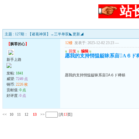
站
主题 : 127期：【诸葛神算】→三半单双◣更新◢
12楼
发表于: 2025-12-02 23:23
---
【
飘零的心
】
u
回复
u
编辑
u
愿我的支持悄愠龊昧系亩Α６ド
新手上路
发帖:
1841
愿我的支持悄愠龊昧系亩Α６ド稀铩
威望:
7249 点
铜币:
2226 枚
贡献值:
0 点
好评度:
0 点
<<
10
11
12
13
>>
[共
13
页]