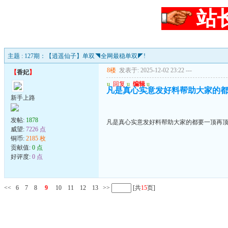
站
主题 : 127期：【逍遥仙子】单双◥全网最稳单双◤!
8楼
发表于: 2025-12-02 23:22
---
【
香妃
】
u
回复
u
编辑
u
凡是真心实意发好料帮助大家的都
新手上路
发帖:
1878
凡是真心实意发好料帮助大家的都要一顶再顶
威望:
7226 点
铜币:
2185 枚
贡献值:
0 点
好评度:
0 点
<<
6
7
8
9
10
11
12
13
>>
[共
15
页]