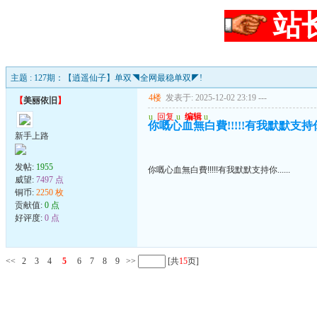
站
主题 : 127期：【逍遥仙子】单双◥全网最稳单双◤!
4楼
发表于: 2025-12-02 23:19
---
【
美丽依旧
】
u
回复
u
编辑
u
你嘅心血無白費!!!!!有我默默支持你..
新手上路
发帖:
1955
你嘅心血無白費!!!!!有我默默支持你......
威望:
7497 点
铜币:
2250 枚
贡献值:
0 点
好评度:
0 点
<<
2
3
4
5
6
7
8
9
>>
[共
15
页]