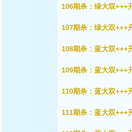
106期杀：绿大双+++
107期杀：绿大双+++
108期杀：蓝大双+++
109期杀：蓝大双+++
110期杀：蓝大双+++
111期杀：蓝大双+++