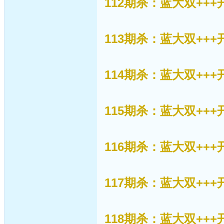
112期杀：蓝大双+++
113期杀：蓝大双+++
114期杀：蓝大双+++
115期杀：蓝大双+++
116期杀：蓝大双+++
117期杀：蓝大双+++
118期杀：蓝大双+++