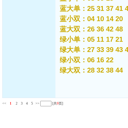
蓝大单：25 31 37 41 
蓝小双：04 10 14 20
蓝大双：26 36 42 48
绿小单：05 11 17 21
绿大单：27 33 39 43 
绿小双：06 16 22
绿大双：28 32 38 44
<<
1
2
3
4
5
>>
[共
9
页]