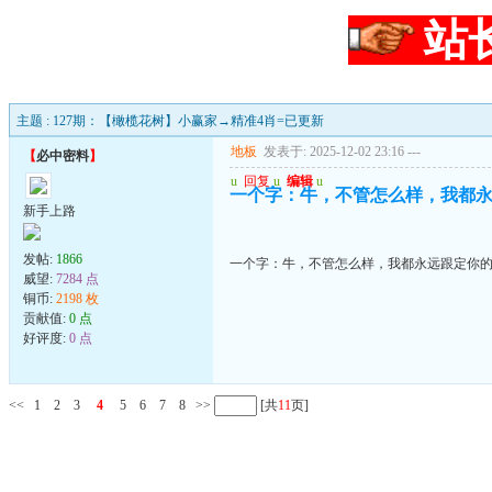
站
主题 : 127期：【橄榄花树】小赢家→精准4肖=已更新
地板
发表于: 2025-12-02 23:16
---
【
必中密料
】
u
回复
u
编辑
u
一个字：牛，不管怎么样，我都
新手上路
发帖:
1866
一个字：牛，不管怎么样，我都永远跟定你
威望:
7284 点
铜币:
2198 枚
贡献值:
0 点
好评度:
0 点
<<
1
2
3
4
5
6
7
8
>>
[共
11
页]