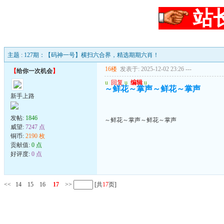
站
主题 : 127期：【码神一号】横扫六合界，精选期期六肖！
16楼
发表于: 2025-12-02 23:26
---
【
给你一次机会
】
u
回复
u
编辑
u
～鲜花～掌声～鲜花～掌声
新手上路
发帖:
1846
～鲜花～掌声～鲜花～掌声
威望:
7247 点
铜币:
2190 枚
贡献值:
0 点
好评度:
0 点
<<
14
15
16
17
>>
[共
17
页]