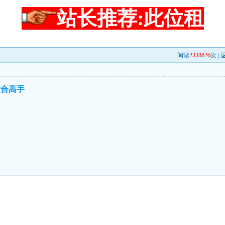
站长推荐:此位租
阅读
2338826
次 |
六合高手