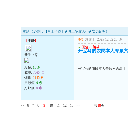
主题 : 127期：【肖王争霸】★肖王争霸大小★实力证明!
8楼
发表于: 2025-12-02 23:16
---
【
李静
】
u
回复
u
编辑
u
开宝马的农民本人专顶
新手上路
发帖:
1810
开宝马的农民本人专顶六合高手
威望:
7065 点
铜币:
2145 枚
贡献值:
0 点
好评度:
0 点
<<
6
7
8
9
10
11
12
13
>>
[共
18
页]