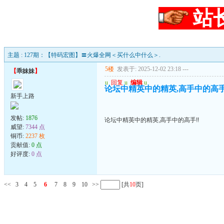
站
主题 : 127期：【特码宏图】〓火爆全网＜买什么中什么＞.
5楼
发表于: 2025-12-02 23:18
---
【
乖妹妹
】
u
回复
u
编辑
u
论坛中精英中的精英,高手中的高手
新手上路
发帖:
1876
论坛中精英中的精英,高手中的高手!!
威望:
7344 点
铜币:
2237 枚
贡献值:
0 点
好评度:
0 点
<<
3
4
5
6
7
8
9
10
>>
[共
10
页]