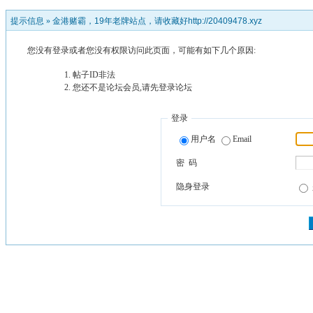
提示信息 »
金港赌霸，19年老牌站点，请收藏好http://20409478.xyz
您没有登录或者您没有权限访问此页面，可能有如下几个原因:
帖子ID非法
您还不是论坛会员,请先登录论坛
登录
用户名
Email
密 码
隐身登录